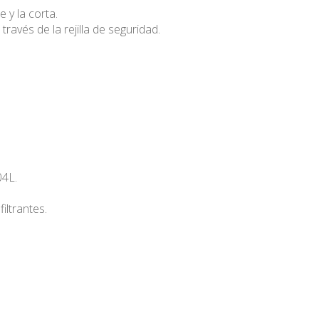
 y la corta.
 través de la rejilla de seguridad.
04L.
iltrantes.